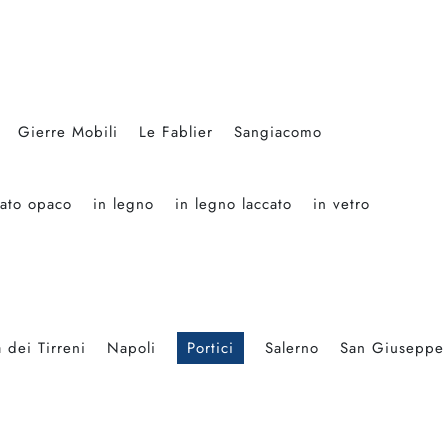
Gierre Mobili
Le Fablier
Sangiacomo
cato opaco
in legno
in legno laccato
in vetro
 dei Tirreni
Napoli
Portici
Salerno
San Giuseppe