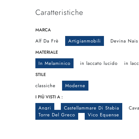
Caratteristiche
MARCA
Alf Da Frè
Artigianmobili
Devina Nais
MATERIALE
In Melaminico
in laccato lucido
in lac
STILE
classiche
Moderne
I PIÙ VISTI A :
Angri
Castellammare Di Stabia
Cava
Torre Del Greco
Vico Equense