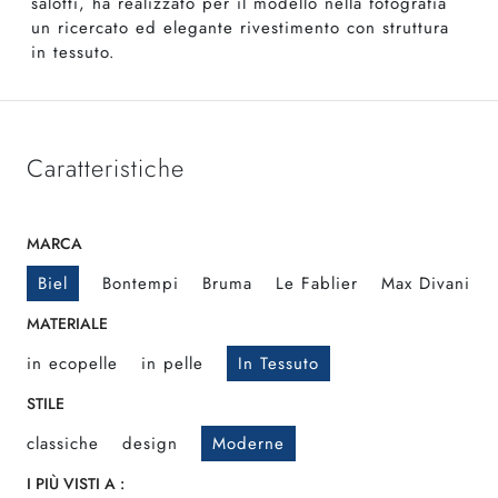
salotti, ha realizzato per il modello nella fotografia
un ricercato ed elegante rivestimento con struttura
in tessuto.
Caratteristiche
MARCA
Biel
Bontempi
Bruma
Le Fablier
Max Divani
MATERIALE
in ecopelle
in pelle
In Tessuto
STILE
classiche
design
Moderne
I PIÙ VISTI A :