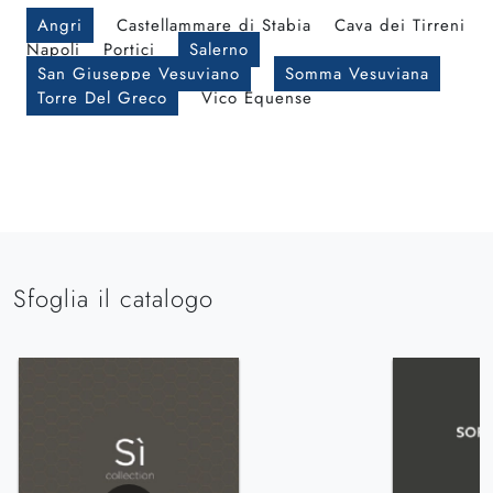
Angri
Castellammare di Stabia
Cava dei Tirreni
Napoli
Portici
Salerno
San Giuseppe Vesuviano
Somma Vesuviana
Torre Del Greco
Vico Equense
Sfoglia il catalogo