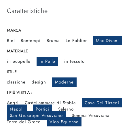
Caratteristiche
MARCA
Biel
Bontempi
Bruma
Le Fablier
Max Divani
MATERIALE
in ecopelle
In Pelle
in tessuto
STILE
classiche
design
Moderne
I PIÙ VISTI A :
Angri
Castellammare di Stabia
Cava Dei Tirreni
Napoli
Portici
Salerno
San Giuseppe Vesuviano
Somma Vesuviana
Torre del Greco
Vico Equense