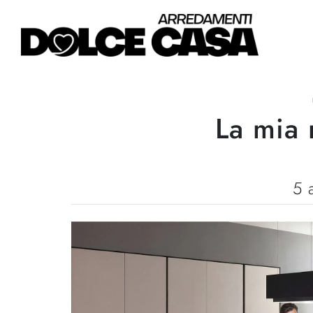
La mia 
5 