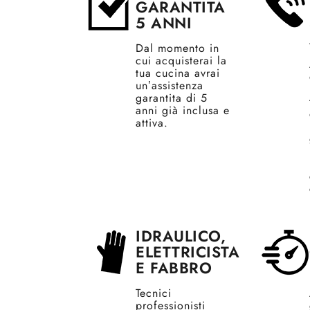
GARANTITA
5 ANNI
Dal momento in
cui acquisterai la
tua cucina avrai
un’assistenza
garantita di 5
anni già inclusa e
attiva.
IDRAULICO,
ELETTRICISTA
E FABBRO
Tecnici
professionisti