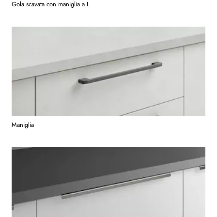
Gola scavata con maniglia a L
Maniglia