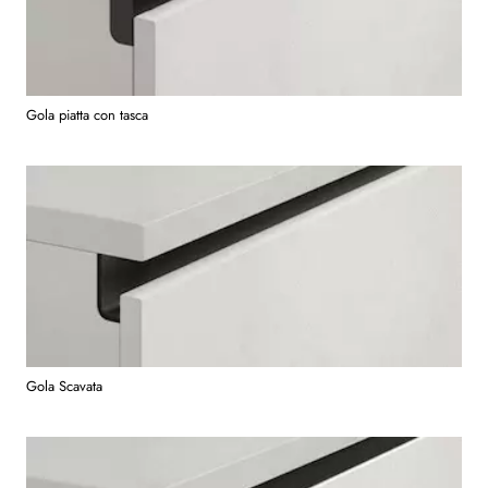
Gola piatta con tasca
Gola Scavata