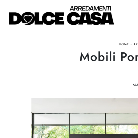
-
HOME
AR
Mobili Po
M