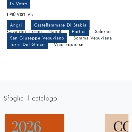
In Vetro
I PIÙ VISTI A :
Angri
Castellammare Di Stabia
Cava dei Tirreni
Napoli
Portici
Salerno
San Giuseppe Vesuviano
Somma Vesuviana
Torre Del Greco
Vico Equense
Sfoglia il catalogo