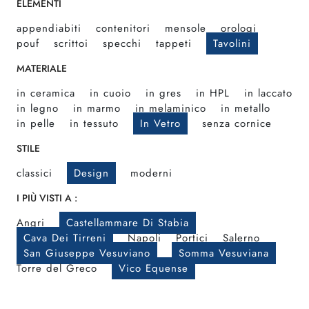
ELEMENTI
appendiabiti
contenitori
mensole
orologi
pouf
scrittoi
specchi
tappeti
Tavolini
MATERIALE
in ceramica
in cuoio
in gres
in HPL
in laccato
in legno
in marmo
in melaminico
in metallo
in pelle
in tessuto
In Vetro
senza cornice
STILE
classici
Design
moderni
I PIÙ VISTI A :
Angri
Castellammare Di Stabia
Cava Dei Tirreni
Napoli
Portici
Salerno
San Giuseppe Vesuviano
Somma Vesuviana
Torre del Greco
Vico Equense