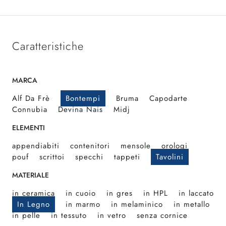
Caratteristiche
MARCA
Alf Da Frè
Bontempi
Bruma
Capodarte
Connubia
Devina Nais
Midj
ELEMENTI
appendiabiti
contenitori
mensole
orologi
pouf
scrittoi
specchi
tappeti
Tavolini
MATERIALE
in ceramica
in cuoio
in gres
in HPL
in laccato
In Legno
in marmo
in melaminico
in metallo
in pelle
in tessuto
in vetro
senza cornice