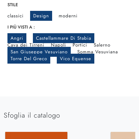
STILE
classici
Design
moderni
I PIÙ VISTI A :
Angri
Castellammare Di Stabia
Cava dei Tirreni
Napoli
Portici
Salerno
San Giuseppe Vesuviano
Somma Vesuviana
Torre Del Greco
Vico Equense
Sfoglia il catalogo