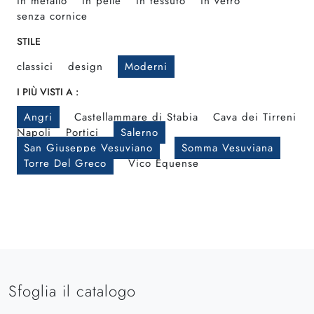
in metallo
in pelle
in tessuto
in vetro
senza cornice
STILE
classici
design
Moderni
I PIÙ VISTI A :
Angri
Castellammare di Stabia
Cava dei Tirreni
Napoli
Portici
Salerno
San Giuseppe Vesuviano
Somma Vesuviana
Torre Del Greco
Vico Equense
Sfoglia il catalogo