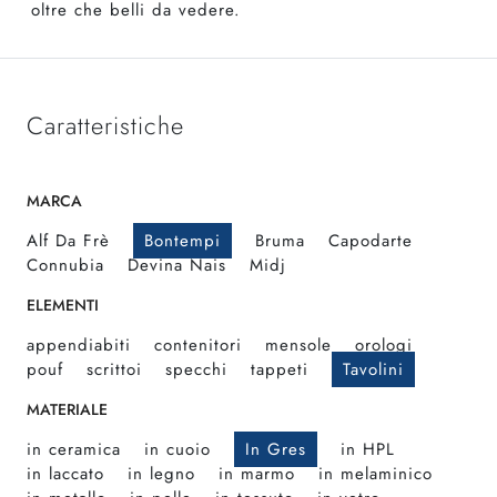
oltre che belli da vedere.
Caratteristiche
MARCA
Alf Da Frè
Bontempi
Bruma
Capodarte
Connubia
Devina Nais
Midj
ELEMENTI
appendiabiti
contenitori
mensole
orologi
pouf
scrittoi
specchi
tappeti
Tavolini
MATERIALE
in ceramica
in cuoio
In Gres
in HPL
in laccato
in legno
in marmo
in melaminico