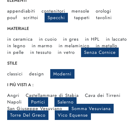
ELEMENTI
appendiabiti
contenitori
mensole
orologi
pouf
scrittoi
Specchi
tappeti
tavolini
MATERIALE
in ceramica
in cuoio
in gres
in HPL
in laccato
in legno
in marmo
in melaminico
in metallo
in pelle
in tessuto
in vetro
Senza Cornice
STILE
classici
design
Moderni
I PIÙ VISTI A :
Angri
Castellammare di Stabia
Cava dei Tirreni
Napoli
Portici
Salerno
San Giuseppe Vesuviano
Somma Vesuviana
Torre Del Greco
Vico Equense