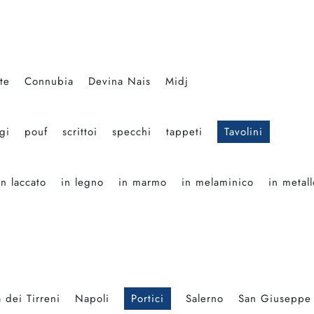
te
Connubia
Devina Nais
Midj
gi
pouf
scrittoi
specchi
tappeti
Tavolini
in laccato
in legno
in marmo
in melaminico
in metall
 dei Tirreni
Napoli
Portici
Salerno
San Giuseppe