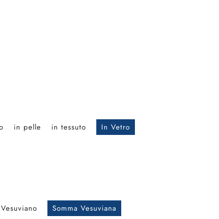
o
in pelle
in tessuto
In Vetro
 Vesuviano
Somma Vesuviana