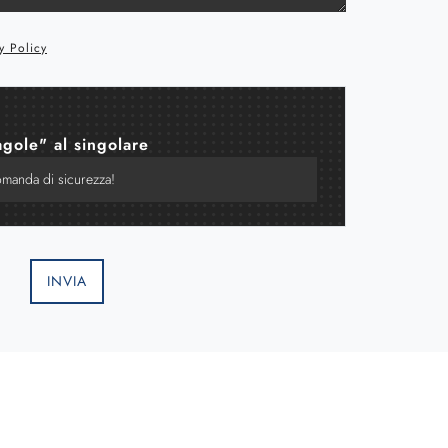
y Policy
agole" al singolare
INVIA