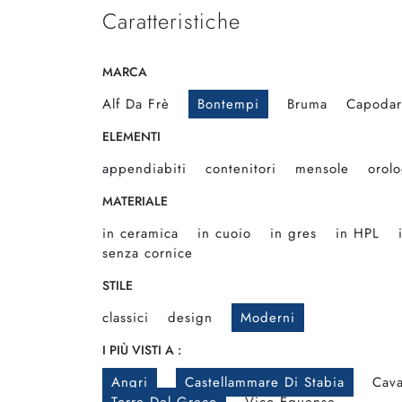
Caratteristiche
MARCA
Alf Da Frè
Bontempi
Bruma
Capodar
ELEMENTI
appendiabiti
contenitori
mensole
orolo
MATERIALE
in ceramica
in cuoio
in gres
in HPL
senza cornice
STILE
classici
design
Moderni
I PIÙ VISTI A :
Angri
Castellammare Di Stabia
Cava