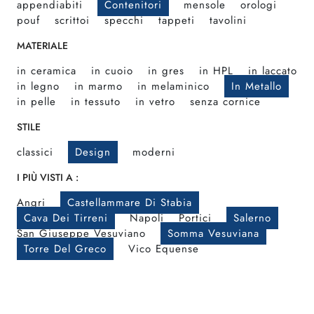
appendiabiti
Contenitori
mensole
orologi
pouf
scrittoi
specchi
tappeti
tavolini
MATERIALE
in ceramica
in cuoio
in gres
in HPL
in laccato
in legno
in marmo
in melaminico
In Metallo
in pelle
in tessuto
in vetro
senza cornice
STILE
classici
Design
moderni
I PIÙ VISTI A :
Angri
Castellammare Di Stabia
Cava Dei Tirreni
Napoli
Portici
Salerno
San Giuseppe Vesuviano
Somma Vesuviana
Torre Del Greco
Vico Equense