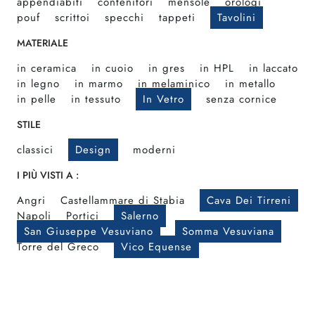
appendiabiti
contenitori
mensole
orologi
pouf
scrittoi
specchi
tappeti
Tavolini
MATERIALE
in ceramica
in cuoio
in gres
in HPL
in laccato
in legno
in marmo
in melaminico
in metallo
in pelle
in tessuto
In Vetro
senza cornice
STILE
classici
Design
moderni
I PIÙ VISTI A :
Angri
Castellammare di Stabia
Cava Dei Tirreni
Napoli
Portici
Salerno
San Giuseppe Vesuviano
Somma Vesuviana
Torre del Greco
Vico Equense