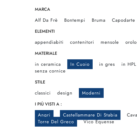
MARCA
Alf Da Frè
Bontempi
Bruma
Capodarte
ELEMENTI
appendiabiti
contenitori
mensole
orolo
MATERIALE
in ceramica
In Cuoio
in gres
in HPL
senza cornice
STILE
classici
design
Moderni
I PIÙ VISTI A :
Angri
Castellammare Di Stabia
Cava
Torre Del Greco
Vico Equense