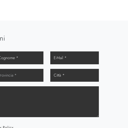
ni
y Policy