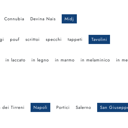
Connubia
Devina Nais
Midj
gi
pouf
scrittoi
specchi
tappeti
Tavolini
in laccato
in legno
in marmo
in melaminico
in me
 dei Tirreni
Napoli
Portici
Salerno
San Giusepp