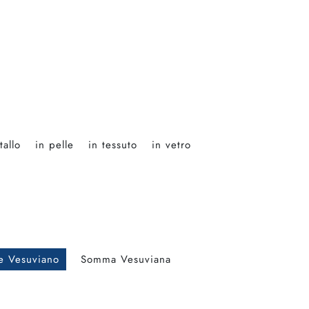
tallo
in pelle
in tessuto
in vetro
e Vesuviano
Somma Vesuviana