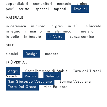
appendiabiti
contenitori
mensole
orologi
pouf
scrittoi
specchi
tappeti
Tavolini
MATERIALE
in ceramica
in cuoio
in gres
in HPL
in laccato
in legno
in marmo
in melaminico
in metallo
in pelle
in tessuto
In Vetro
senza cornice
STILE
classici
Design
moderni
I PIÙ VISTI A :
Angri
Castellammare di Stabia
Cava dei Tirreni
Napoli
Portici
Salerno
San Giuseppe Vesuviano
Somma Vesuviana
Torre Del Greco
Vico Equense