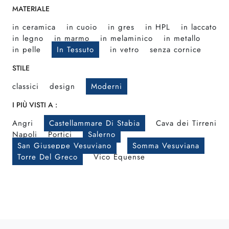
MATERIALE
in ceramica
in cuoio
in gres
in HPL
in laccato
in legno
in marmo
in melaminico
in metallo
in pelle
In Tessuto
in vetro
senza cornice
STILE
classici
design
Moderni
I PIÙ VISTI A :
Angri
Castellammare Di Stabia
Cava dei Tirreni
Napoli
Portici
Salerno
San Giuseppe Vesuviano
Somma Vesuviana
Torre Del Greco
Vico Equense