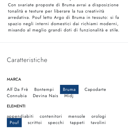
Con svariate proposte di Bruma avrai a disposizione
tonalità e texture per liberare la tua creatività
arredativa. Pouf letto Argo di Bruma in tessuto: si fa
spazio negli interni domestici dai richiami moderni,
mixando al meglio grandi doti di funzionalità e stile.
Caratteristiche
MARCA
Alf Da Frè
Bontempi
Bruma
Capodarte
Connubia
Devina Nais
Midj
ELEMENTI
appendiabiti
contenitori
mensole
orologi
Pouf
scrittoi
specchi
tappeti
tavolini