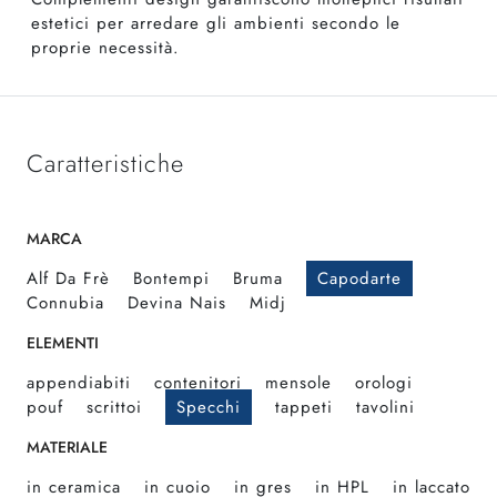
estetici per arredare gli ambienti secondo le
proprie necessità.
Caratteristiche
MARCA
Alf Da Frè
Bontempi
Bruma
Capodarte
Connubia
Devina Nais
Midj
ELEMENTI
appendiabiti
contenitori
mensole
orologi
pouf
scrittoi
Specchi
tappeti
tavolini
MATERIALE
in ceramica
in cuoio
in gres
in HPL
in laccato