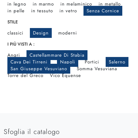
in legno
in marmo
in melaminico
in metallo
in pelle
in tessuto
in vetro
Senza Cornice
STILE
classici
Design
moderni
I PIÙ VISTI A :
Angri
Castellammare Di Stabia
Cava Dei Tirreni
Napoli
Portici
Salerno
San Giuseppe Vesuviano
Somma Vesuviana
Torre del Greco
Vico Equense
Sfoglia il catalogo