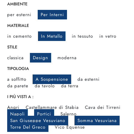
AMBIENTE
per esterni
Per Interni
MATERIALE
in cemento
In Metallo
in tessuto
in vetro
STILE
classica
Design
moderna
TIPOLOGIA
a soffitto
A Sospensione
da esterni
da parete
da tavolo
da terra
I PIÙ VISTI A :
Angri
Castellammare di Stabia
Cava dei Tirreni
Napoli
Portici
Salerno
San Giuseppe Vesuviano
Somma Vesuviana
Torre Del Greco
Vico Equense