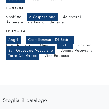
TIPOLOGIA
a soffitto
A Sospensione
da esterni
da parete
da tavolo
da terra
I PIÙ VISTI A :
Angri
Castellammare Di Stabia
Cava dei Tirreni
Napoli
Portici
Salerno
San Giuseppe Vesuviano
Somma Vesuviana
Torre Del Greco
Vico Equense
Sfoglia il catalogo