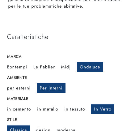
per le tue problematiche abitative.
Caratteristiche
MARCA
Bontempi
Le Fablier
Midj
Ondaluce
AMBIENTE
per esterni
Per Interni
MATERIALE
in cemento
in metallo
in tessuto
In Vetro
STILE
Classica
design
moderna