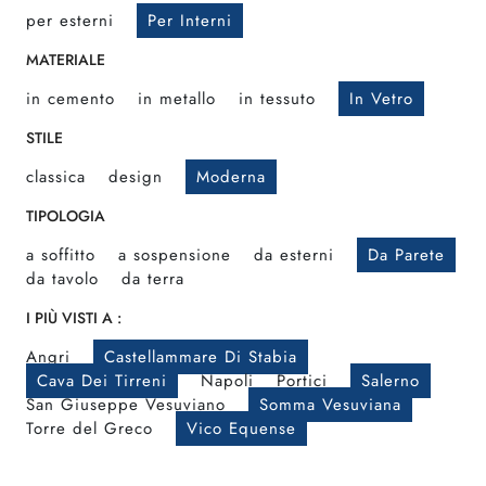
per esterni
Per Interni
MATERIALE
in cemento
in metallo
in tessuto
In Vetro
STILE
classica
design
Moderna
TIPOLOGIA
a soffitto
a sospensione
da esterni
Da Parete
da tavolo
da terra
I PIÙ VISTI A :
Angri
Castellammare Di Stabia
Cava Dei Tirreni
Napoli
Portici
Salerno
San Giuseppe Vesuviano
Somma Vesuviana
Torre del Greco
Vico Equense