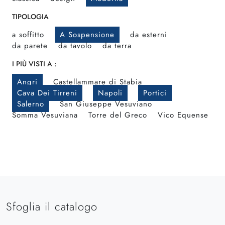
TIPOLOGIA
a soffitto
A Sospensione
da esterni
da parete
da tavolo
da terra
I PIÙ VISTI A :
Angri
Castellammare di Stabia
Cava Dei Tirreni
Napoli
Portici
Salerno
San Giuseppe Vesuviano
Somma Vesuviana
Torre del Greco
Vico Equense
Sfoglia il catalogo