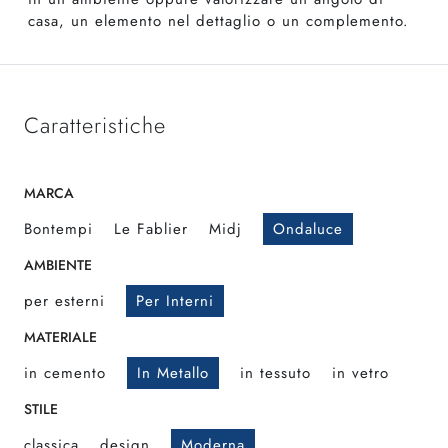
casa, un elemento nel dettaglio o un complemento.
Caratteristiche
MARCA
Bontempi
Le Fablier
Midj
Ondaluce
AMBIENTE
per esterni
Per Interni
MATERIALE
in cemento
In Metallo
in tessuto
in vetro
STILE
classica
design
Moderna