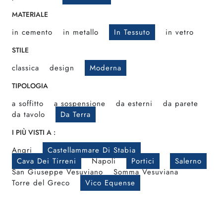
MATERIALE
in cemento
in metallo
In Tessuto
in vetro
STILE
classica
design
Moderna
TIPOLOGIA
a soffitto
a sospensione
da esterni
da parete
da tavolo
Da Terra
I PIÙ VISTI A :
Angri
Castellammare Di Stabia
Cava Dei Tirreni
Napoli
Portici
Salerno
San Giuseppe Vesuviano
Somma Vesuviana
Torre del Greco
Vico Equense