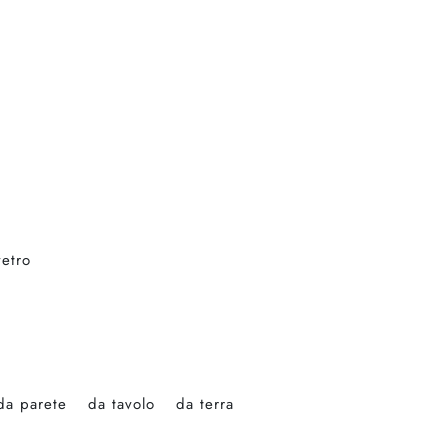
vetro
da parete
da tavolo
da terra