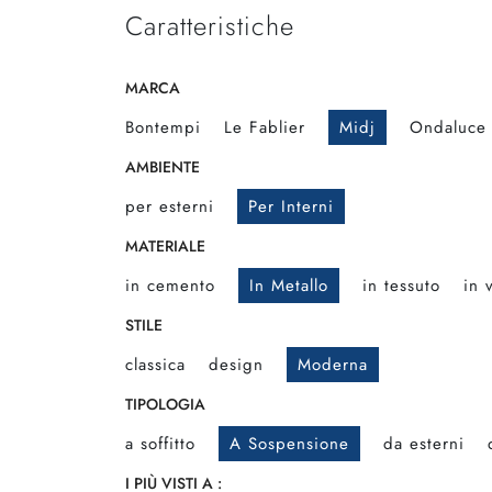
Caratteristiche
MARCA
Bontempi
Le Fablier
Midj
Ondaluce
AMBIENTE
per esterni
Per Interni
MATERIALE
in cemento
In Metallo
in tessuto
in 
STILE
classica
design
Moderna
TIPOLOGIA
a soffitto
A Sospensione
da esterni
I PIÙ VISTI A :