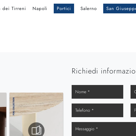
 dei Tirreni
Napoli
Portici
Salerno
San Giusepp
Richiedi informazio