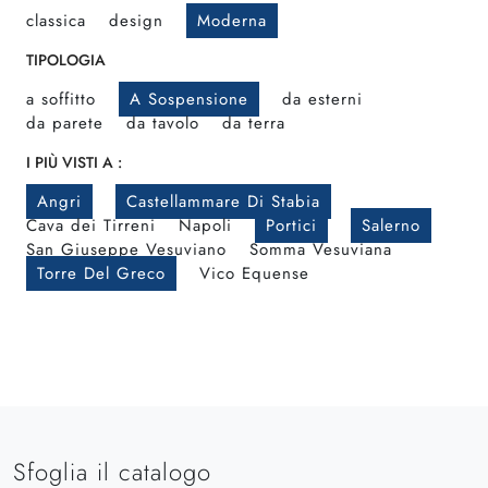
classica
design
Moderna
TIPOLOGIA
a soffitto
A Sospensione
da esterni
da parete
da tavolo
da terra
I PIÙ VISTI A :
Angri
Castellammare Di Stabia
Cava dei Tirreni
Napoli
Portici
Salerno
San Giuseppe Vesuviano
Somma Vesuviana
Torre Del Greco
Vico Equense
Sfoglia il catalogo