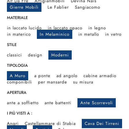
Alf Da Frè
Artigianmobili
Devina Nais
Gierre Mobili
Le Fablier
Sangiacomo
MATERIALE
in laccato lucido
in laccato opaco
in legno
in materico
In Melaminico
in metallo
in vetro
STILE
classici
design
Moderni
TIPOLOGIA
A Muro
a ponte
ad angolo
cabine armadio
componibili
per mansarde
su misura
APERTURA
ante a soffietto
ante battenti
Ante Scorrevoli
I PIÙ VISTI A :
Angri
Castellammare di Stabia
Cava Dei Tirreni