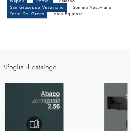
Napoli
Portici
Salerno
San Giuseppe Vesuviano
Somma Vesuviana
Torre Del Greco
Vico Equense
Sfoglia il catalogo