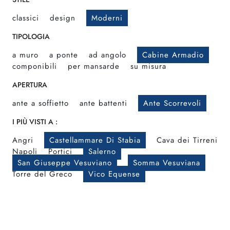
classici
design
Moderni
TIPOLOGIA
a muro
a ponte
ad angolo
Cabine Armadio
componibili
per mansarde
su misura
APERTURA
ante a soffietto
ante battenti
Ante Scorrevoli
I PIÙ VISTI A :
Angri
Castellammare Di Stabia
Cava dei Tirreni
Napoli
Portici
Salerno
San Giuseppe Vesuviano
Somma Vesuviana
Torre del Greco
Vico Equense