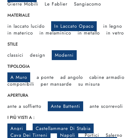
Gierre Mobili
Le Fablier
Sangiacomo
MATERIALE
in laccato lucido
In Laccato Opaco
in legno
in materico
in melaminico
in metallo
in vetro
STILE
classici
design
Moderni
TIPOLOGIA
A Muro
a ponte
ad angolo
cabine armadio
componibili
per mansarde
su misura
APERTURA
ante a soffietto
Ante Battenti
ante scorrevoli
I PIÙ VISTI A :
Angri
Castellammare Di Stabia
Cava Dei Tirreni
Napoli
Portici
Salerno