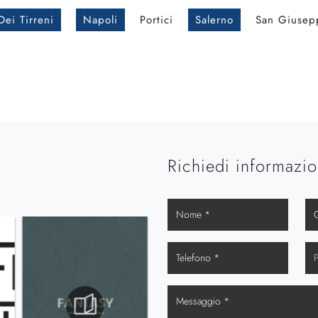
Dei Tirreni
Napoli
Portici
Salerno
San Giusep
Richiedi informazio