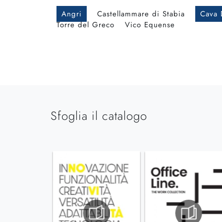
Angri
Castellammare di Stabia
Cava 
Torre del Greco
Vico Equense
Sfoglia il catalogo