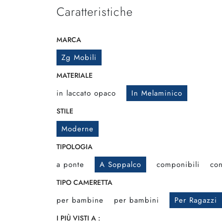
Caratteristiche
MARCA
Zg Mobili
MATERIALE
in laccato opaco
In Melaminico
STILE
Moderne
TIPOLOGIA
a ponte
A Soppalco
componibili
con
TIPO CAMERETTA
per bambine
per bambini
Per Ragazzi
I PIÙ VISTI A :