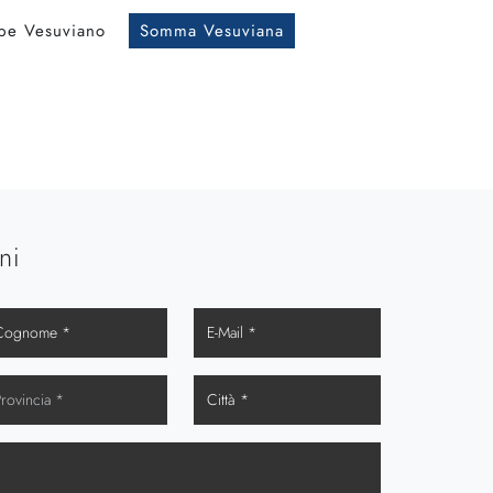
pe Vesuviano
Somma Vesuviana
ni