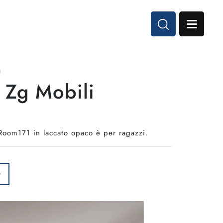
1
 Zg Mobili
Room171 in laccato opaco è per ragazzi.
O