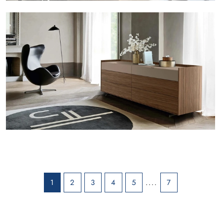
1
2
3
4
5
....
7