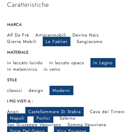
Caratteristiche
MARCA
Alf Da Frè
Artigianmobili
Devina Nais
Gierre Mobili
Le Fablier
Sangiacomo
MATERIALE
in laccato lucido
in laccato opaco
In Legno
in melaminico
in vetro
STILE
classici
design
Moderni
I PIÙ VISTI A :
Angri
Castellammare Di Stabia
Cava dei Tirreni
Napoli
Portici
Salerno
San Giuseppe Vesuviano
Somma Vesuviana
Torre Del Greco
Vico Equense