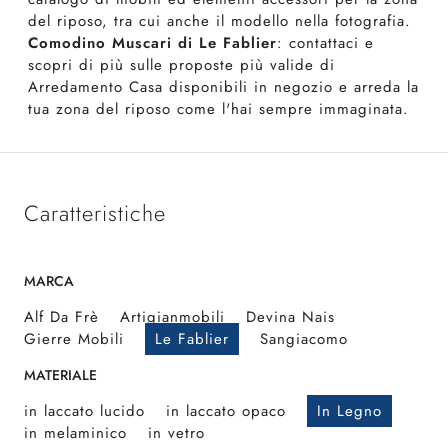
del riposo, tra cui anche il modello nella fotografia.
Comodino Muscari di Le Fablier
: contattaci e
scopri di più sulle proposte più valide di
Arredamento Casa disponibili in negozio e arreda la
tua zona del riposo come l'hai sempre immaginata.
Caratteristiche
MARCA
Alf Da Frè
Artigianmobili
Devina Nais
Gierre Mobili
Le Fablier
Sangiacomo
MATERIALE
in laccato lucido
in laccato opaco
In Legno
in melaminico
in vetro