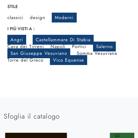
STILE
classici
design
Moderni
I PIÙ VISTI A :
Angri
Castellammare Di Stabia
Cava dei Tirreni
Napoli
Portici
Salerno
San Giuseppe Vesuviano
Somma Vesuviana
Torre del Greco
Vico Equense
Sfoglia il catalogo