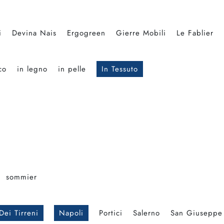
i
Devina Nais
Ergogreen
Gierre Mobili
Le Fablier
co
in legno
in pelle
In Tessuto
sommier
Dei Tirreni
Napoli
Portici
Salerno
San Giuseppe