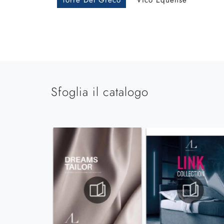
Torre Del Greco
Vico Equense
Sfoglia il catalogo