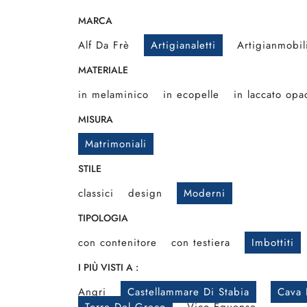
MARCA
Alf Da Frè
Artigianaletti
Artigianmobil
MATERIALE
in melaminico
in ecopelle
in laccato opa
MISURA
Matrimoniali
STILE
classici
design
Moderni
TIPOLOGIA
con contenitore
con testiera
Imbottiti
I PIÙ VISTI A :
Angri
Castellammare Di Stabia
Cava 