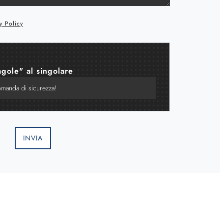
y Policy
agole" al singolare
INVIA