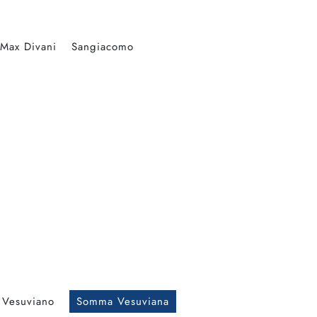
Max Divani
Sangiacomo
 Vesuviano
Somma Vesuviana