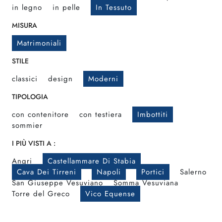
in legno
in pelle
In Tessuto
MISURA
Matrimoniali
STILE
classici
design
Moderni
TIPOLOGIA
con contenitore
con testiera
Imbottiti
sommier
I PIÙ VISTI A :
Angri
Castellammare Di Stabia
Cava Dei Tirreni
Napoli
Portici
Salerno
San Giuseppe Vesuviano
Somma Vesuviana
Torre del Greco
Vico Equense