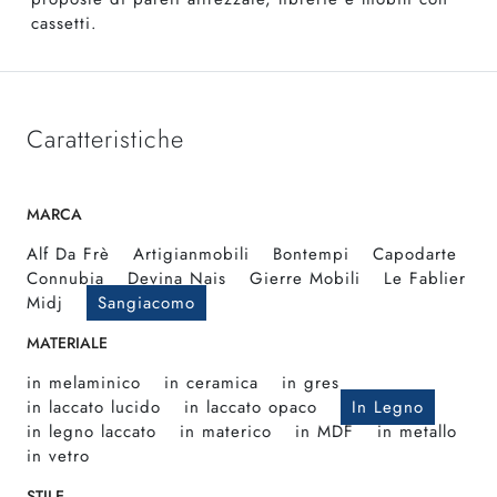
cassetti.
Caratteristiche
MARCA
Alf Da Frè
Artigianmobili
Bontempi
Capodarte
Connubia
Devina Nais
Gierre Mobili
Le Fablier
Midj
Sangiacomo
MATERIALE
in melaminico
in ceramica
in gres
in laccato lucido
in laccato opaco
In Legno
in legno laccato
in materico
in MDF
in metallo
in vetro
STILE