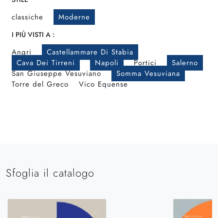
classiche
Moderne
I PIÙ VISTI A :
Angri
Castellammare Di Stabia
Cava Dei Tirreni
Napoli
Portici
Salerno
San Giuseppe Vesuviano
Somma Vesuviana
Torre del Greco
Vico Equense
Sfoglia il catalogo