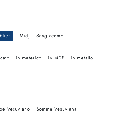
blier
Midj
Sangiacomo
ccato
in materico
in MDF
in metallo
pe Vesuviano
Somma Vesuviana