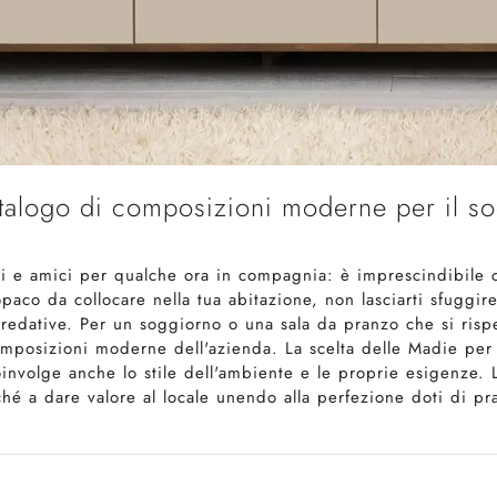
atalogo di composizioni moderne per il s
ri e amici per qualche ora in compagnia: è imprescindibile c
aco da collocare nella tua abitazione, non lasciarti sfuggire 
rredative. Per un soggiorno o una sala da pranzo che si risp
composizioni moderne dell'azienda. La scelta delle Madie per
involge anche lo stile dell'ambiente e le proprie esigenze.
nché a dare valore al locale unendo alla perfezione doti di pr