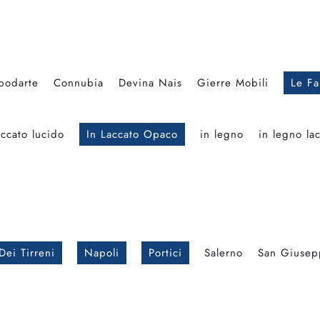
podarte
Connubia
Devina Nais
Gierre Mobili
Le Fa
accato lucido
In Laccato Opaco
in legno
in legno la
Dei Tirreni
Napoli
Portici
Salerno
San Giusep