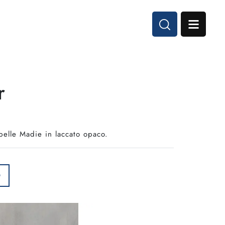
r
belle Madie in laccato opaco.
O