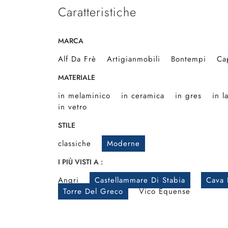
Caratteristiche
MARCA
Alf Da Frè
Artigianmobili
Bontempi
Ca
MATERIALE
in melaminico
in ceramica
in gres
in l
in vetro
STILE
classiche
Moderne
I PIÙ VISTI A :
Angri
Castellammare Di Stabia
Cava 
Torre Del Greco
Vico Equense