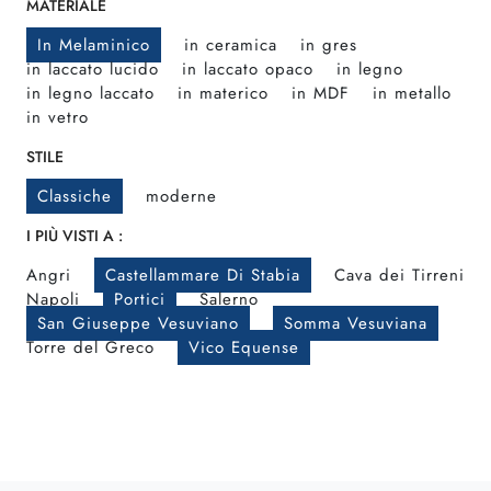
MATERIALE
In Melaminico
in ceramica
in gres
in laccato lucido
in laccato opaco
in legno
in legno laccato
in materico
in MDF
in metallo
in vetro
STILE
Classiche
moderne
I PIÙ VISTI A :
Angri
Castellammare Di Stabia
Cava dei Tirreni
Napoli
Portici
Salerno
San Giuseppe Vesuviano
Somma Vesuviana
Torre del Greco
Vico Equense