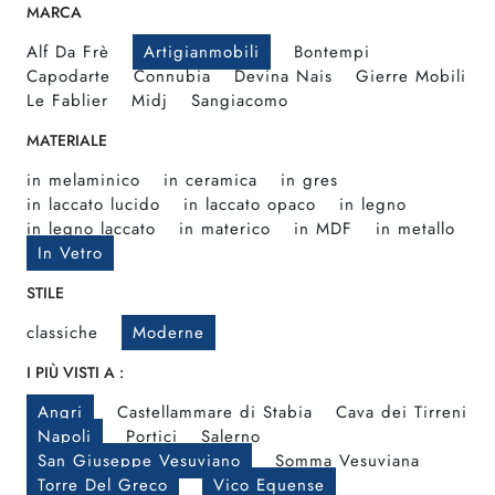
MARCA
Alf Da Frè
Artigianmobili
Bontempi
Capodarte
Connubia
Devina Nais
Gierre Mobili
Le Fablier
Midj
Sangiacomo
MATERIALE
in melaminico
in ceramica
in gres
in laccato lucido
in laccato opaco
in legno
in legno laccato
in materico
in MDF
in metallo
In Vetro
STILE
classiche
Moderne
I PIÙ VISTI A :
Angri
Castellammare di Stabia
Cava dei Tirreni
Napoli
Portici
Salerno
San Giuseppe Vesuviano
Somma Vesuviana
Torre Del Greco
Vico Equense