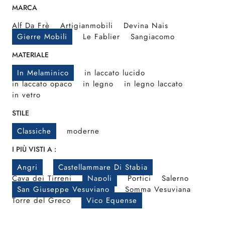
MARCA
Alf Da Frè
Artigianmobili
Devina Nais
Gierre Mobili
Le Fablier
Sangiacomo
MATERIALE
In Melaminico
in laccato lucido
in laccato opaco
in legno
in legno laccato
in vetro
STILE
Classiche
moderne
I PIÙ VISTI A :
Angri
Castellammare Di Stabia
Cava dei Tirreni
Napoli
Portici
Salerno
San Giuseppe Vesuviano
Somma Vesuviana
Torre del Greco
Vico Equense