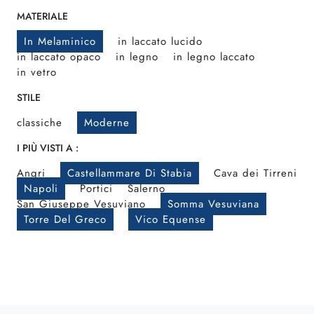
MATERIALE
In Melaminico
in laccato lucido
in laccato opaco
in legno
in legno laccato
in vetro
STILE
classiche
Moderne
I PIÙ VISTI A :
Angri
Castellammare Di Stabia
Cava dei Tirreni
Napoli
Portici
Salerno
San Giuseppe Vesuviano
Somma Vesuviana
Torre Del Greco
Vico Equense