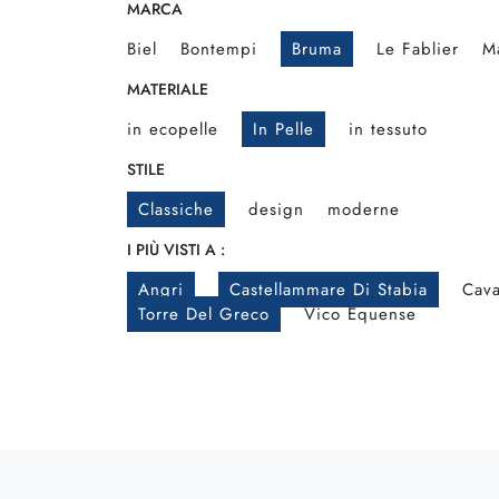
MARCA
Biel
Bontempi
Bruma
Le Fablier
M
MATERIALE
in ecopelle
In Pelle
in tessuto
STILE
Classiche
design
moderne
I PIÙ VISTI A :
Angri
Castellammare Di Stabia
Cava
Torre Del Greco
Vico Equense