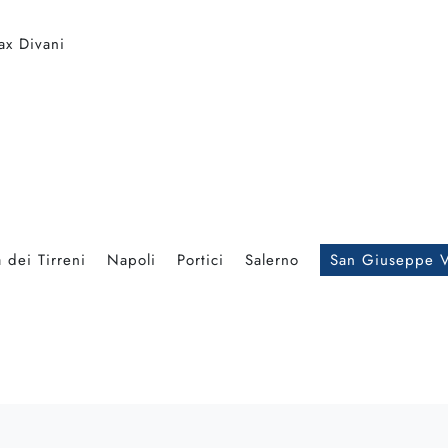
ax Divani
 dei Tirreni
Napoli
Portici
Salerno
San Giuseppe V