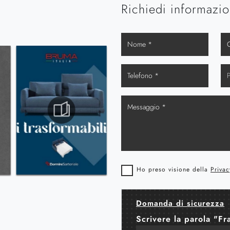
Richiedi informazio
Ho preso visione della
Privac
Domanda di sicurezza
Scrivere la parola "Fr