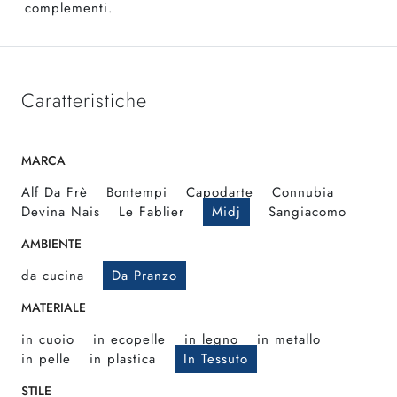
complementi.
Caratteristiche
MARCA
Alf Da Frè
Bontempi
Capodarte
Connubia
Devina Nais
Le Fablier
Midj
Sangiacomo
AMBIENTE
da cucina
Da Pranzo
MATERIALE
in cuoio
in ecopelle
in legno
in metallo
in pelle
in plastica
In Tessuto
STILE