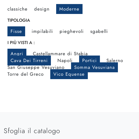
classiche
design
Moderne
TIPOLOGIA
Fisse
impilabili
pieghevoli
sgabelli
I PIÙ VISTI A :
Angri
Castellammare di Stabia
Cava Dei Tirreni
Napoli
Portici
Salerno
San Giuseppe Vesuviano
Somma Vesuviana
Torre del Greco
Vico Equense
Sfoglia il catalogo