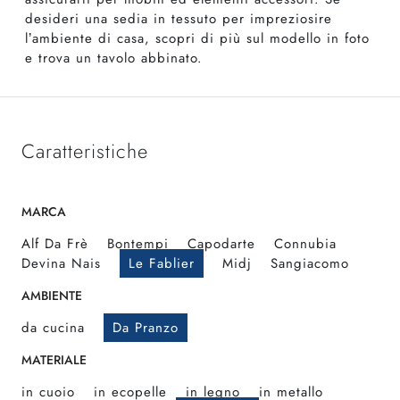
desideri una sedia in tessuto per impreziosire
l’ambiente di casa, scopri di più sul modello in foto
e trova un tavolo abbinato.
Caratteristiche
MARCA
Alf Da Frè
Bontempi
Capodarte
Connubia
Devina Nais
Le Fablier
Midj
Sangiacomo
AMBIENTE
da cucina
Da Pranzo
MATERIALE
in cuoio
in ecopelle
in legno
in metallo