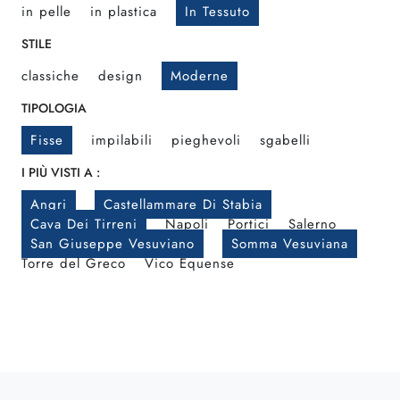
in pelle
in plastica
In Tessuto
STILE
classiche
design
Moderne
TIPOLOGIA
Fisse
impilabili
pieghevoli
sgabelli
I PIÙ VISTI A :
Angri
Castellammare Di Stabia
Cava Dei Tirreni
Napoli
Portici
Salerno
San Giuseppe Vesuviano
Somma Vesuviana
Torre del Greco
Vico Equense