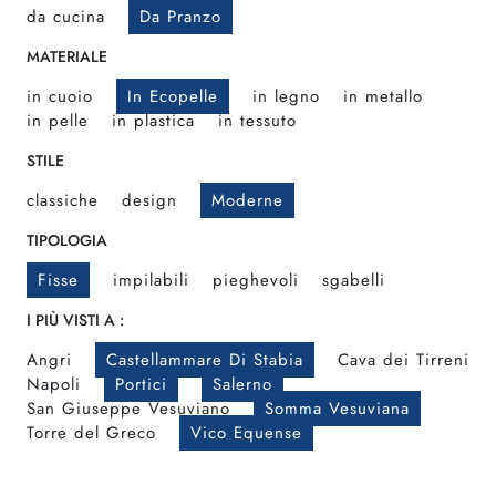
da cucina
Da Pranzo
MATERIALE
in cuoio
In Ecopelle
in legno
in metallo
in pelle
in plastica
in tessuto
STILE
classiche
design
Moderne
TIPOLOGIA
Fisse
impilabili
pieghevoli
sgabelli
I PIÙ VISTI A :
Angri
Castellammare Di Stabia
Cava dei Tirreni
Napoli
Portici
Salerno
San Giuseppe Vesuviano
Somma Vesuviana
Torre del Greco
Vico Equense