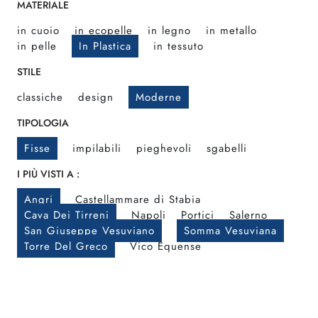
MATERIALE
in cuoio
in ecopelle
in legno
in metallo
in pelle
In Plastica
in tessuto
STILE
classiche
design
Moderne
TIPOLOGIA
Fisse
impilabili
pieghevoli
sgabelli
I PIÙ VISTI A :
Angri
Castellammare di Stabia
Cava Dei Tirreni
Napoli
Portici
Salerno
San Giuseppe Vesuviano
Somma Vesuviana
Torre Del Greco
Vico Equense