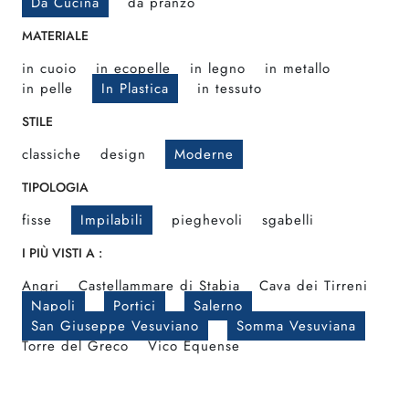
Da Cucina
da pranzo
MATERIALE
in cuoio
in ecopelle
in legno
in metallo
in pelle
In Plastica
in tessuto
STILE
classiche
design
Moderne
TIPOLOGIA
fisse
Impilabili
pieghevoli
sgabelli
I PIÙ VISTI A :
Angri
Castellammare di Stabia
Cava dei Tirreni
Napoli
Portici
Salerno
San Giuseppe Vesuviano
Somma Vesuviana
Torre del Greco
Vico Equense