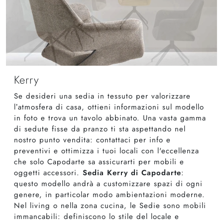
Kerry
Se desideri una sedia in tessuto per valorizzare
l’atmosfera di casa, ottieni informazioni sul modello
in foto e trova un tavolo abbinato. Una vasta gamma
di sedute fisse da pranzo ti sta aspettando nel
nostro punto vendita: contattaci per info e
preventivi e ottimizza i tuoi locali con l'eccellenza
che solo Capodarte sa assicurarti per mobili e
oggetti accessori.
Sedia Kerry di Capodarte
:
questo modello andrà a customizzare spazi di ogni
genere, in particolar modo ambientazioni moderne.
Nel living o nella zona cucina, le Sedie sono mobili
immancabili: definiscono lo stile del locale e