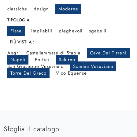
classiche
design
Moderne
TIPOLOGIA
Fisse
impilabili
pieghevoli
sgabelli
I PIÙ VISTI A :
Angri
Castellammare di Stabia
Cava Dei Tirreni
Napoli
Portici
Salerno
San Giuseppe Vesuviano
Somma Vesuviana
Torre Del Greco
Vico Equense
Sfoglia il catalogo