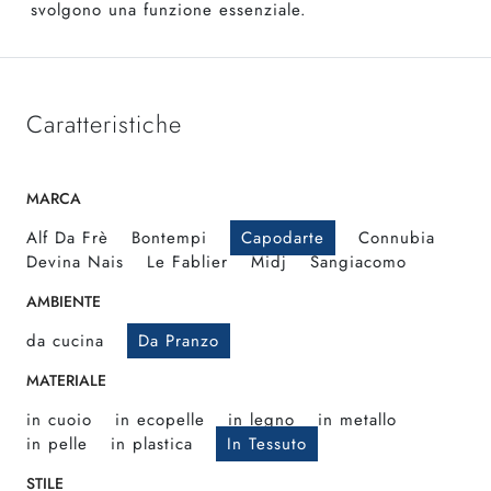
svolgono una funzione essenziale.
Caratteristiche
MARCA
Alf Da Frè
Bontempi
Capodarte
Connubia
Devina Nais
Le Fablier
Midj
Sangiacomo
AMBIENTE
da cucina
Da Pranzo
MATERIALE
in cuoio
in ecopelle
in legno
in metallo
in pelle
in plastica
In Tessuto
STILE