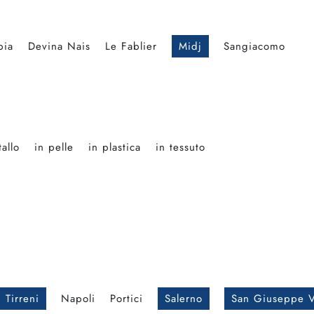
bia
Devina Nais
Le Fablier
Midj
Sangiacomo
allo
in pelle
in plastica
in tessuto
 Tirreni
Napoli
Portici
Salerno
San Giuseppe V