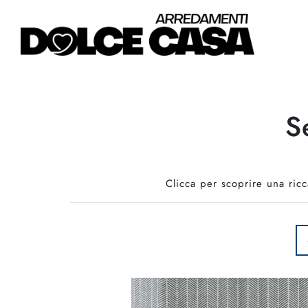
S
Clicca per scoprire una ric