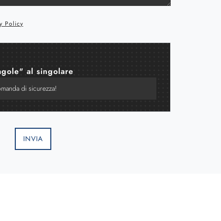
y Policy
agole" al singolare
INVIA