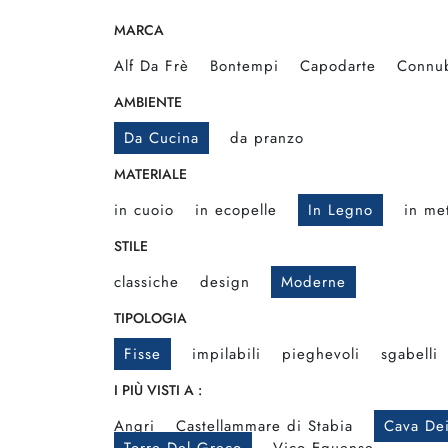
MARCA
Alf Da Frè
Bontempi
Capodarte
Connu
AMBIENTE
Da Cucina
da pranzo
MATERIALE
in cuoio
in ecopelle
In Legno
in met
STILE
classiche
design
Moderne
TIPOLOGIA
Fisse
impilabili
pieghevoli
sgabelli
I PIÙ VISTI A :
Angri
Castellammare di Stabia
Cava Dei