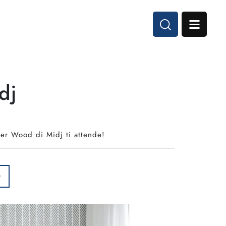
dj
ter Wood di Midj ti attende!
O