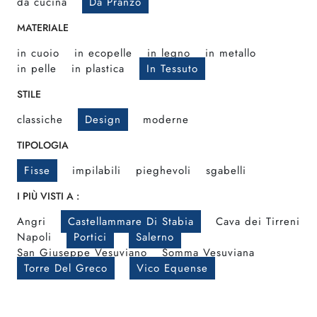
da cucina
Da Pranzo
MATERIALE
in cuoio
in ecopelle
in legno
in metallo
in pelle
in plastica
In Tessuto
STILE
classiche
Design
moderne
TIPOLOGIA
Fisse
impilabili
pieghevoli
sgabelli
I PIÙ VISTI A :
Angri
Castellammare Di Stabia
Cava dei Tirreni
Napoli
Portici
Salerno
San Giuseppe Vesuviano
Somma Vesuviana
Torre Del Greco
Vico Equense