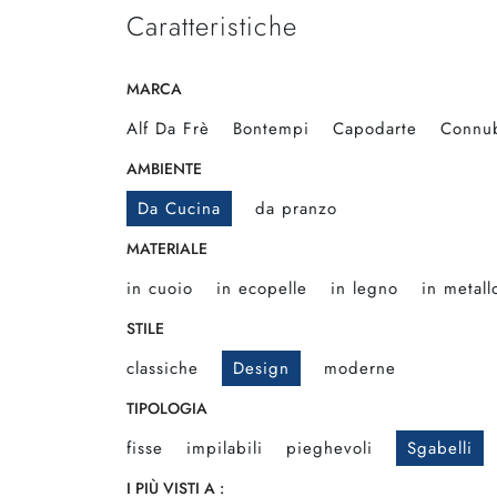
Caratteristiche
MARCA
Alf Da Frè
Bontempi
Capodarte
Connu
AMBIENTE
Da Cucina
da pranzo
MATERIALE
in cuoio
in ecopelle
in legno
in metall
STILE
classiche
Design
moderne
TIPOLOGIA
fisse
impilabili
pieghevoli
Sgabelli
I PIÙ VISTI A :