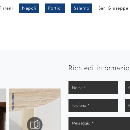
Tirreni
Napoli
Portici
Salerno
San Giuseppe 
Richiedi informazio