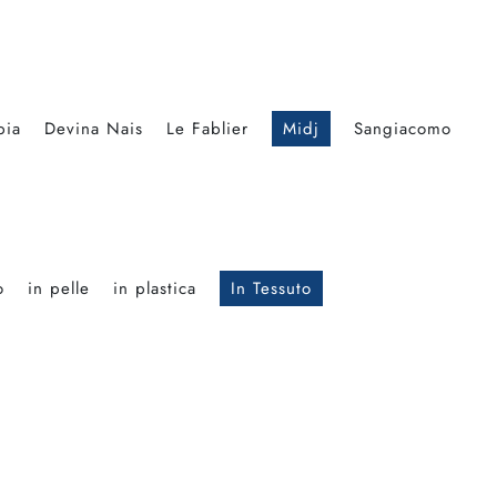
bia
Devina Nais
Le Fablier
Midj
Sangiacomo
o
in pelle
in plastica
In Tessuto